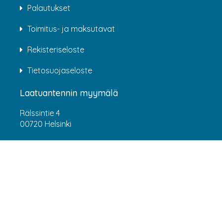
Palautukset
Toimitus- ja maksutavat
Rekisteriseloste
Tietosuojaseloste
Laatuantennin myymälä
Rälssintie 4
00720 Helsinki
Aukioloajat
Arkisin klo 07:00-16:00
(HUOM! 8.6.-31.7.2026 klo 7:00-15:00) LA-SU
suljettu