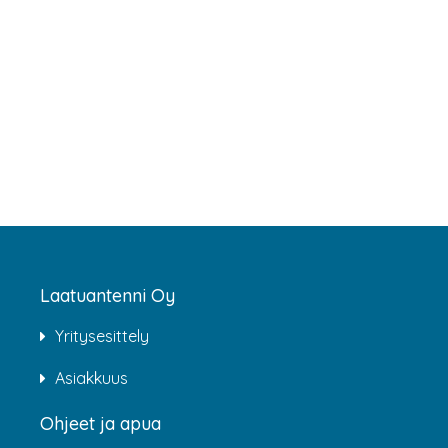
Laatuantenni Oy
Yritysesittely
Asiakkuus
Ohjeet ja apua