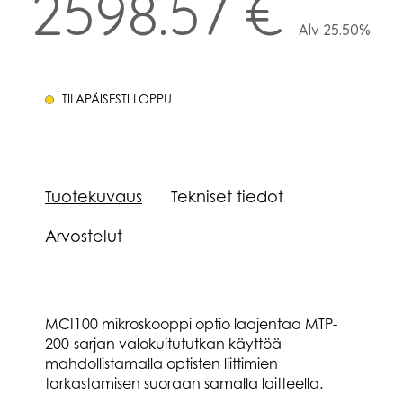
2598.57 €
Alv 25.50%
TILAPÄISESTI LOPPU
Tuotekuvaus
Tekniset tiedot
Arvostelut
MCI100 mikroskooppi optio laajentaa MTP-
200-sarjan valokuitututkan käyttöä
mahdollistamalla optisten liittimien
tarkastamisen suoraan samalla laitteella.