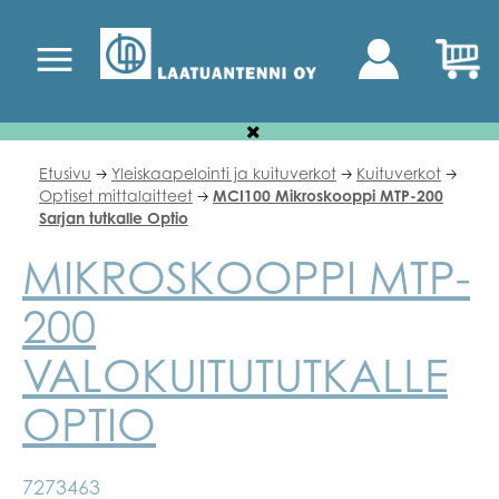
Etusivu
Yleiskaapelointi ja kuituverkot
Kuituverkot
🡢
🡢
🡢
Optiset mittalaitteet
MCI100 Mikroskooppi MTP-200
🡢
Sarjan tutkalle Optio
MIKROSKOOPPI MTP-
200
VALOKUITUTUTKALLE
OPTIO
7273463