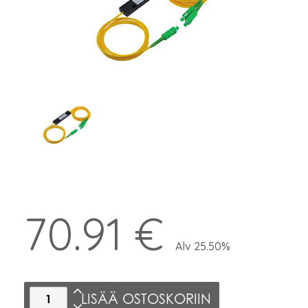
70.91 €
Alv 25.50%
LISÄÄ OSTOSKORIIN