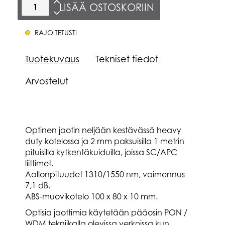
LISÄÄ OSTOSKORIIN
RAJOITETUSTI
Tuotekuvaus
Tekniset tiedot
Arvostelut
Optinen jaotin neljään kestävässä heavy
duty kotelossa ja 2 mm paksuisilla 1 metrin
pituisilla kytkentäkuiduilla, joissa SC/APC
liittimet.
Aallonpituudet 1310/1550 nm, vaimennus
7,1 dB.
ABS-muovikotelo 100 x 80 x 10 mm.
Optisia jaottimia käytetään pääosin PON /
WDM tekniikalla olevissa verkoissa kun