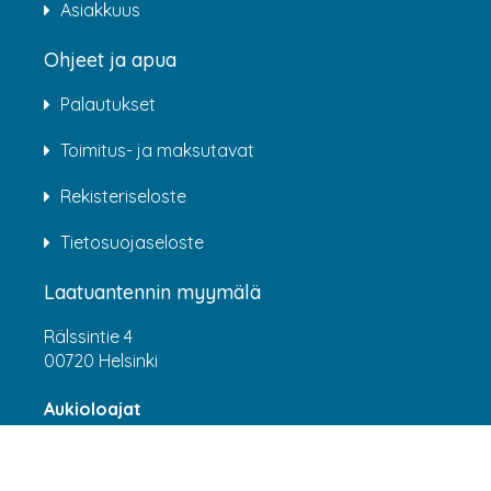
Asiakkuus
Ohjeet ja apua
Palautukset
Toimitus- ja maksutavat
Rekisteriseloste
Tietosuojaseloste
Laatuantennin myymälä
Rälssintie 4
00720 Helsinki
Aukioloajat
Arkisin klo 07:00-16:00
(HUOM! 8.6.-31.7.2026 klo 7:00-15:00) LA-SU
suljettu