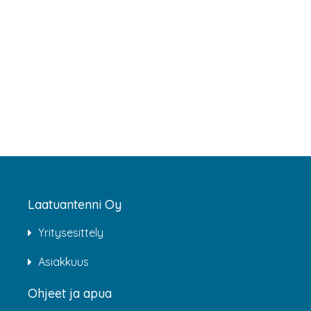
Laatuantenni Oy
Yritysesittely
Asiakkuus
Ohjeet ja apua