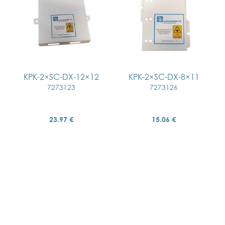
KPK-2×SC-DX-12×12
KPK-2×SC-DX-8×11
7273123
7273126
23.97 €
15.06 €