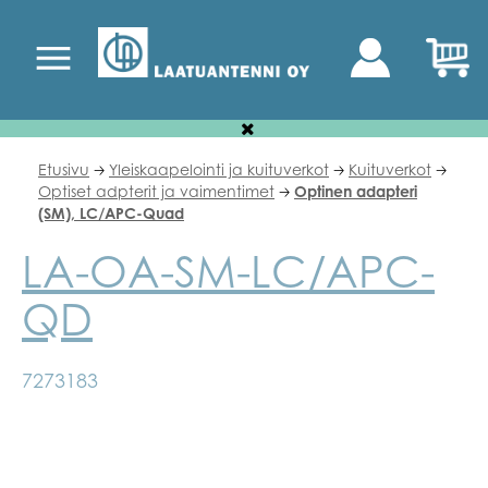
Etusivu
Yleiskaapelointi ja kuituverkot
Kuituverkot
🡢
🡢
🡢
Optiset adpterit ja vaimentimet
Optinen adapteri
🡢
(SM), LC/APC-Quad
LA-OA-SM-LC/APC-
QD
7273183