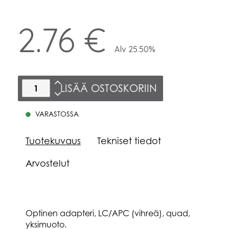
2.76 €
Alv 25.50%
LISÄÄ OSTOSKORIIN
VARASTOSSA
Tuotekuvaus
Tekniset tiedot
Arvostelut
Optinen adapteri, LC/APC (vihreä), quad,
yksimuoto.