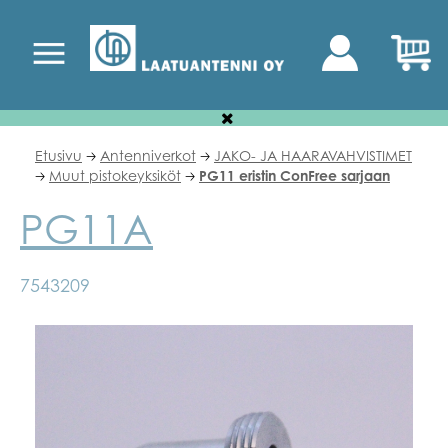
Etusivu
Antenniverkot
JAKO- JA HAARAVAHVISTIMET
🡢
🡢
Muut pistokeyksiköt
PG11 eristin ConFree sarjaan
🡢
🡢
PG11A
7543209