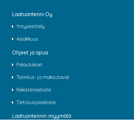
Laatuantenni Oy
Yritysesittely
Asiakkuus
Ohjeet ja apua
Palautukset
Toimitus- ja maksutavat
Rekisteriseloste
Tietosuojaseloste
Laatuantennin myymälä
Rälssintie 4