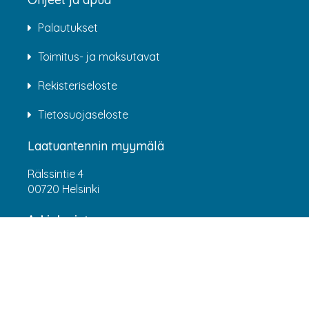
Palautukset
Toimitus- ja maksutavat
Rekisteriseloste
Tietosuojaseloste
Laatuantennin myymälä
Rälssintie 4
00720 Helsinki
Aukioloajat
Arkisin klo 07:00-16:00
(HUOM! 8.6.-31.7.2026 klo 7:00-15:00) LA-SU
suljettu