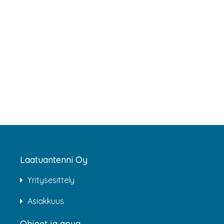
Laatuantenni Oy
Yritysesittely
Asiakkuus
Ohjeet ja apua