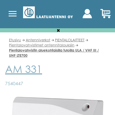
Etusivu
Antenniverkot
PIENTALOLAITTEET
🡢
🡢
🡢
Pientalovahvistimet antennitalouksiin
🡢
Pientalovahvistin aluekohtaisilla tuloilla ULA / VHF III /
UHF LTE700
AM 331
7540447