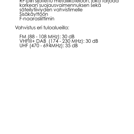
RF-piiri sijoitettu metallikoteloon, joka tarjoaa
korkean suojausvaimennuksen sekä
säteilytiiviyden vahvistimelle
Sisäkäyttöön
F-naarasliittimin
Vahvistus eri tuloalueilla:
FM (88 - 108 MHz): 30 dB
VHFIII+ DAB (174 - 230 MHz): 30 dB
UHF (470 - 694MHz): 35 dB