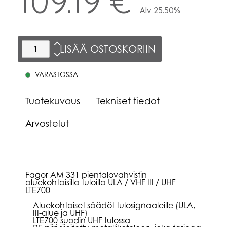
109.19 €
Alv 25.50%
LISÄÄ OSTOSKORIIN
VARASTOSSA
Tuotekuvaus
Tekniset tiedot
Arvostelut
Fagor AM 331 pientalovahvistin
aluekohtaisilla tuloilla ULA / VHF III / UHF
LTE700
Aluekohtaiset säädöt tulosignaaleille (ULA,
III-alue ja UHF)
LTE700-suodin UHF tulossa