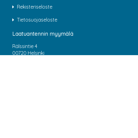
Rekisteriseloste
Tietosuojaseloste
Laatuantennin myymälä
Rälssintie 4
00720 Helsinki
Aukioloajat
Arkisin klo 07:00-16:00
(HUOM! 8.6.-31.7.2026 klo 7:00-15:00) LA-SU
suljettu
Asiakaspalvelu
webshop@laatuantenni.fi