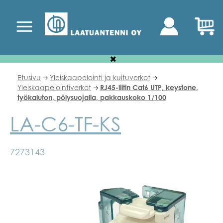
Etusivu
Yleiskaapelointi ja kuituverkot
🡢
🡢
Yleiskaapelointiverkot
RJ45-liitin Cat6 UTP, keystone,
🡢
työkaluton, pölysuojalla, pakkauskoko 1/100
LA-C6-TF-KS
7273143