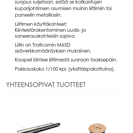
suojaus suljetaan, estää se katkaistujen
kuparijohtimien osumisen muihin liittimiin tai
paneelin metalliosiin.
Liittimen käyttökohteet:
Kiinteistörakentaminen uudis- ja
saneerauskohteisiin sopiva.
Liitin on Traficomin M65D
sisäverkkomääräyksen mukainen.
Kaapeli lähtee liittimestä suoraan taaksepäin.
Pakkauskoko 1/100 kpl, (yksittäispakattuina).
YHTEENSOPIVAT TUOTTEET