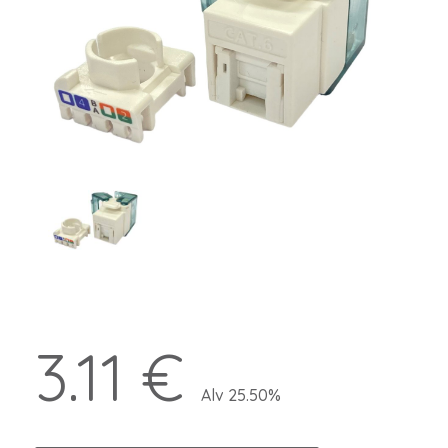
3.11 €
Alv 25.50%