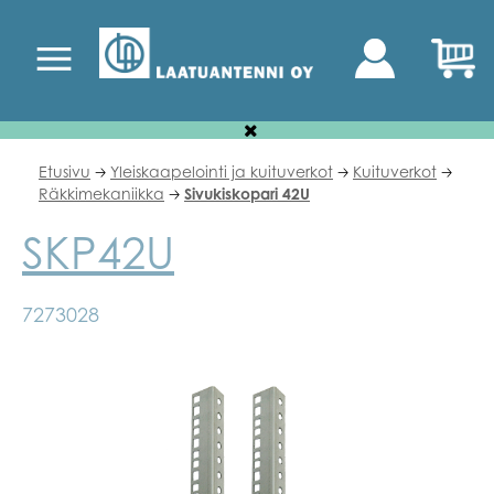
Etusivu
Yleiskaapelointi ja kuituverkot
Kuituverkot
🡢
🡢
🡢
Räkkimekaniikka
Sivukiskopari 42U
🡢
SKP42U
7273028