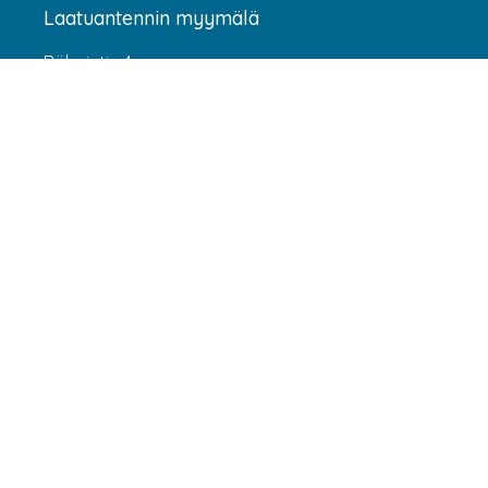
Laatuantennin myymälä
Rälssintie 4
00720 Helsinki
Aukioloajat
Arkisin klo 07:00-16:00
(HUOM! 8.6.-31.7.2026 klo 7:00-15:00) LA-SU
suljettu
Asiakaspalvelu
webshop@laatuantenni.fi
Yritysmyynti
sales@laatuantenni.fi