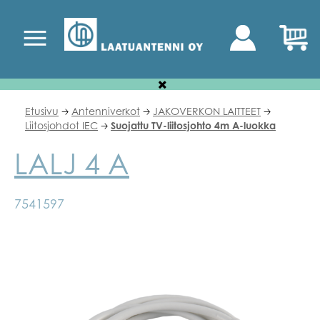
Etusivu
Antenniverkot
JAKOVERKON LAITTEET
🡢
🡢
🡢
Liitosjohdot IEC
Suojattu TV-liitosjohto 4m A-luokka
🡢
LALJ 4 A
7541597