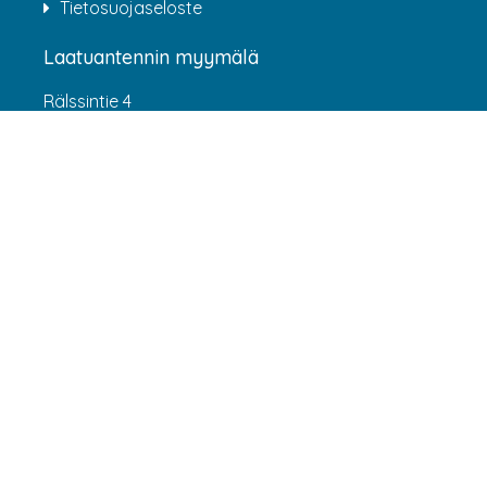
Tietosuojaseloste
Laatuantennin myymälä
Rälssintie 4
00720 Helsinki
Aukioloajat
Arkisin klo 07:00-16:00
(HUOM! 8.6.-31.7.2026 klo 7:00-15:00) LA-SU
suljettu
Asiakaspalvelu
webshop@laatuantenni.fi
Yritysmyynti
sales@laatuantenni.fi