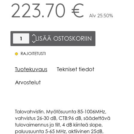
223.70 €
Alv 25.50%
LISÄÄ OSTOSKORIIN
RAJOITETUSTI
Tuotekuvaus
Tekniset tiedot
Arvostelut
Talovahvistin. Myötösuunta 85-1006MHz,
vahvistus 26-30 dB, CTB:96 dB, säädettävä
tulovaimennus ja tilt, 4 dB kiinteä slope,
paluusuunta 5-65 MHz, aktiivinen 25dB,