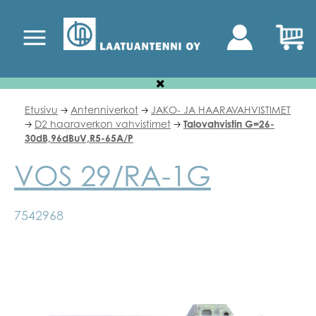
Etusivu
Antenniverkot
JAKO- JA HAARAVAHVISTIMET
🡢
🡢
D2 haaraverkon vahvistimet
Talovahvistin G=26-
🡢
🡢
30dB,96dBuV,R5-65A/P
VOS 29/RA-1G
7542968