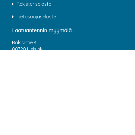
Rekisteriseloste
Tietosuojaseloste
Laatuantennin myymälä
Rälssintie 4
00720 Helsinki
Aukioloajat
Arkisin klo 07:00-16:00
(HUOM! 8.6.-31.7.2026 klo 7:00-15:00) LA-SU
suljettu
Asiakaspalvelu
webshop@laatuantenni.fi