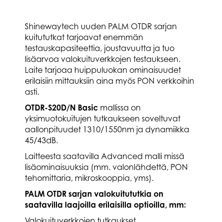
Shinewaytech uuden PALM OTDR sarjan
kuitututkat tarjoavat enemmän
testauskapasiteettia, joustavuutta ja tuo
lisäarvoa valokuituverkkojen testaukseen.
Laite tarjoaa huippuluokan ominaisuudet
erilaisiin mittauksiin aina myös PON verkkoihin
asti.
OTDR-S20D/N Basic
mallissa on
yksimuotokuitujen tutkaukseen soveltuvat
aallonpituudet 1310/1550nm ja dynamiikka
45/43dB.
Laitteesta saatavilla Advanced malli missä
lisäominaisuuksia (mm. valonlähdettä, PON
tehomittaria, mikroskooppia, yms).
PALM OTDR sarjan valokuitututkia on
saatavilla laajoilla erilaisilla optioilla, mm:
Valokuituverkkojen tutkaukset