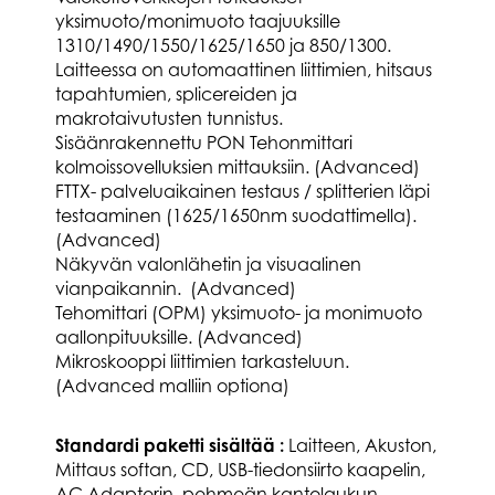
yksimuoto/monimuoto taajuuksille
1310/1490/1550/1625/1650 ja 850/1300.
Laitteessa on automaattinen liittimien, hitsaus
tapahtumien, splicereiden ja
makrotaivutusten tunnistus.
Sisäänrakennettu PON Tehonmittari
kolmoissovelluksien mittauksiin. (Advanced)
FTTX- palveluaikainen testaus / splitterien läpi
testaaminen (1625/1650nm suodattimella).
(Advanced)
Näkyvän valonlähetin ja visuaalinen
vianpaikannin. (Advanced)
Tehomittari (OPM) yksimuoto- ja monimuoto
aallonpituuksille. (Advanced)
Mikroskooppi liittimien tarkasteluun.
(Advanced malliin optiona)
Standardi paketti sisältää :
Laitteen, Akuston,
Mittaus softan, CD, USB-tiedonsiirto kaapelin,
AC Adapterin, pehmeän kantolaukun,