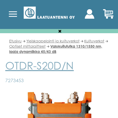
Etusivu
Yleiskaapelointi ja kuituverkot
Kuituverkot
🡢
🡢
🡢
Optiset mittalaitteet
Valokuitututka 1310/1550 nm,
🡢
laaja dynamiikka 45/43 dB
OTDR-S20D/N
7273453