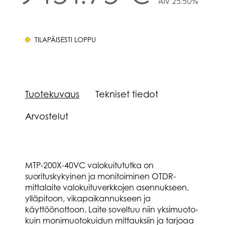
Alv 25.50%
TILAPÄISESTI LOPPU
Tuotekuvaus
Tekniset tiedot
Arvostelut
MTP-200X-40VC valokuitututka on
suorituskykyinen ja monitoiminen OTDR-
mittalaite valokuituverkkojen asennukseen,
ylläpitoon, vikapaikannukseen ja
käyttöönottoon. Laite soveltuu niin yksimuoto-
kuin monimuotokuidun mittauksiin ja tarjoaa