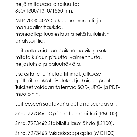
neljä mittausaallonpituutta:
850/1300/1310/1550 nm.
MTP-200X-40VC tukee automaatti- ja
manuaalimittauksia,
moniaaltopituustestausta sekä kuitulinkin
analysointia.
Laitteella voidaan paikantaa vikoja sekä
mitata kuidun pituutta, vaimennusta,
heijastuksia ja paluuhäviötä.
Lisäksi laite tunnistaa liittimet, jatkokset,
splitterit, makrotaivutukset ja kuidun päät.
Tulokset voidaan tallentaa SOR-, JPG- ja PDF-
muotoihin.
Laitteeseen saatavana optioina seuraavat :
Snro. 7273461 Optinen tehonmittari (PM100),
Snro. 7273462 Stabiloitu laserlähde (LS100),
Snro. 7273463 Mikroskooppi optio (MCI100)