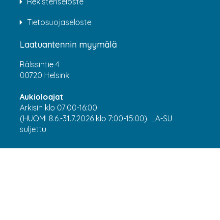
Rekisteriseloste
Tietosuojaseloste
Laatuantennin myymälä
Rälssintie 4
00720 Helsinki
Aukioloajat
Arkisin klo 07:00-16:00
(HUOM! 8.6.-31.7.2026 klo 7:00-15:00) LA-SU
suljettu
Asiakaspalvelu
webshop@laatuantenni.fi